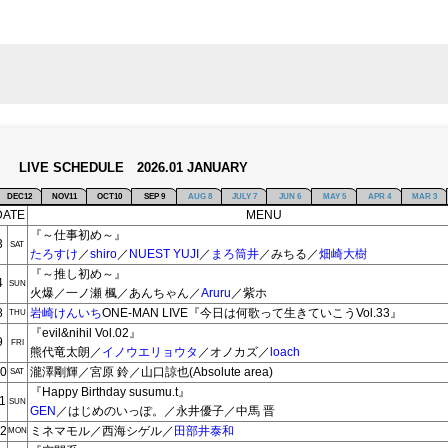
LIVE SCHEDULE 2026.01 JANUARY
DEC12
NOV11
OCT10
SEP 9
AUG 8
JULY 7
JUN 6
MAY 5
APR 4
MAR 3
DATE
MENU
『～仕事初め～』
3
SAT
たろすけ
／
shiro
／
NUEST YUJI
／
まろ筒井
／みちる／
畑崎大樹
『～推し初め～』
4
SUN
火爆／一ノ瀬 楓／あんちゃん／
Aruru
／紫ホ
8
岩崎けんいち
ONE-MAN LIVE『今日は何歌って生きていこうVol.33』
THU
『evil&nihil Vol.02』
9
FRI
熊代竜太朗／
イノウエリョウタ
／オノカズ／
loach
0
瀧澤剛輝／宮原 鈴／山口諒也(Absolute area)
SAT
『Happy Birthday susumu.t』
1
SUN
GEN
／はじめのいっぽ。／永井優子／中馬 晋
2
ミネマモル／西海シゲル／
田部井泰和
MON