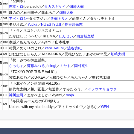
『空間系』
5
THU
吉本ヒロ
(perc solo)／
タカスギケイ
／
畑崎大樹
6
ほのの／石井陽子／森山あこ／
畑崎大樹
FRI
7
アベヒロシ
×タダフジカ／
冬樹トリオ
／函館くん／タケウチヒトミ
SAT
8
モジオ31／
Yucka
／
NUESTYUJI
／
長谷川光志
SUN
『トラとネコとハリネズミと…』
9
MON
たかはし ようへい／TeＬMA／
しんせい
／
白倉新之助
2
泰誠／あんちゃん／Ayami／山本礼華
THU
3
村男／めくりのヒロ／
kanHAAEM
／
澁谷貴紀
FRI
4
ぽむぽむしゅらん／TAKAAKIRA／元根ひなた／あゆのwith兄／
畑崎大樹
SAT
『祝！みつを御生誕祭』
5
SUN
らっちょ
／
斉藤みつる
／
singi
／
ミヤト
／
岡村充生
『TOKYO POP TUNE Vol.61』
6
MON
紫吹あゆ乃／yoU-KEy.／元根ひなた／あんちゃん／熊代竜太朗
『下北イケメン倶楽部 Vol.105』
7
TUE
熊代竜太朗／越川正登／無造作／すみたろう。／
イノウエリョウタ
0
神川圭司
／まかべよしか／Ayami／
məjə.
FRI
『冬限定 みーんなのGEN祭り』
1
SAT
Uetaku with my nice buddys／アトミック山中／はるな／
GEN