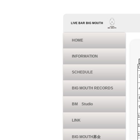
LIVE BAR BIG MOUTH
HOME
INFORMATION
SCHEDULE
BIG MOUTH RECORDS
BM Studio
1
LINK
1
1
BIG MOUTH募金