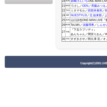
18
岩崎けんいち
ONE-MAN L
SUN
21
てけし／
GEN
／
斉藤みつる
WED
22
ミネマモル／
田部井泰和
／
B
THU
24
NUESTYUJI
／
北 如来那
／
SAT
25
山口諒也ONE-MAN LIVE『
SUN
26
TeLMA／
須藤理希
／
しんせ
MON
『下北ラプソディ』
27
THE
あんちゃん／間宮りおん／WAT
30
すずきさや／阿久津 亘／オ
FRI
Copyright(C)2001 LIV