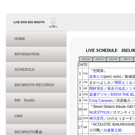
LIVE BAR BIG MOUTH
HOME
LIVE SCHEDULE 2023.06
INFORMATION
DEC12
NOV11
OCT10
SEP 9
DATE
SCHEDULE
『空間系』
1
THU
吉本ヒロ
(perc solo)／新
2
まかべよしか／
岡田えくお
FRI
BIG MOUTH RECORDS
3
岡村充生
／
長谷川光志
／
ミ
SAT
4
凪瀞アツヤ
／
ERIYA THE B
SUN
BM Studio
9
Cozy Caravan
／河原敬介／
FRI
『Street Sliders tribute GIG
10
SAT
NUESTYUJI
／ロマンティコ・
LINK
11
神川圭司
／ひのえうまーず
SUN
『ACOUSTIC BAKARASHI
17
SAT
小川剛／
白倉新之助
BIG MOUTH募金