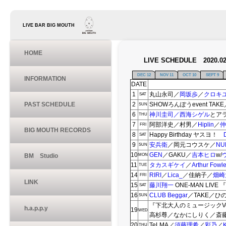
LIVE BAR BIG MOUTH
HOME
LIVE SCHEDULE 2020.
DEC 12
NOV 11
OCT 10
SEPT 9
INFORMATION
DATE
1
丸山永司／
岡坂歩
／
クロキ
SAT
PAST SCHEDULE
2
SHOWろんぽうevent TA
SUN
6
神川圭司
／西海シゲル
とアラ
THU
7
阿部洋史／村男／
Hiplin
／
仲
FRI
BIG MOUTH RECORDS
8
Happy Birthday ヤスヨ！
SAT
9
安兵衛
／岡元コウスケ／
NU
SUN
10
GEN
／GAKU／
吉本ヒロ
w/
BM Studio
MON
11
タカスギケイ
／
Arthur Fowle
TUE
14
RIRI
／
Lica_
／佳納子／
畑崎
FRI
LINK
15
藤川翔一
ONE-MAN LIVE
SAT
16
CLUB Beggar
／TAKE／ひ
SUN
『下北大人のミュージックVol
h.a.p.p.y
19
WED
高杉尊／なかにしりく／斎藤
20
TeLMA／
須藤理希
／
彩乃
／
THU