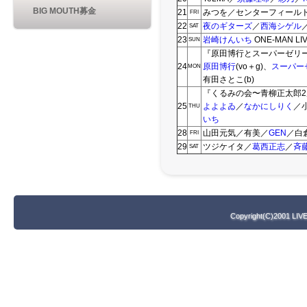
BIG MOUTH募金
21
みつを／センターフィール
FRI
22
夜のギターズ
／
西海シゲル
SAT
23
岩崎けんいち
ONE-MAN LI
SUN
『原田博行とスーパーゼリー
24
原田博行
(vo＋g)、
スーパー
MON
有田さとこ(b)
『くるみの会〜青柳正太郎
25
よよよゐ
／
なかにしりく
／
THU
いち
28
山田元気／有美／
GEN
／白
FRI
29
ツジケイタ／
葛西正志
／
斉
SAT
Copyright(C)2001 LIV